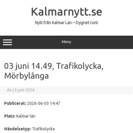
Hoppa
till
Kalmarnytt.se
innehåll
Nytt från Kalmar Län – Dygnet runt
Meny
03 juni 14.49, Trafikolycka,
Mörbylånga
Av
|
3 juni 2026
Publicerat:
2026-06-03 14:47
Plats:
Kalmar län
Händelsetyp:
Trafikolycka