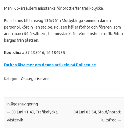
Man i 65-årsåldern misstänks för brott efter trafikolycka.
Polis larms till länsväg 136/961 i Mörbylånga kommun där en
personbil kört in i en stolpe. Polisen håller förhör och föraren, som
är en man i 64-årsåldern, blir misstänkt för vårdslöshet i trafik. Bilen
bärgas från platsen.
Koordinat:
57.235016, 16.184935
Du kan läsa mer om denna artikeln på Polisen.se
Kategori:
Okategoriserade
Inläggsnavigering
←
03 juni 11.43, Trafikolycka,
04 juni 02.54, Stöld/inbrott,
Västervik
Hultsfred
→