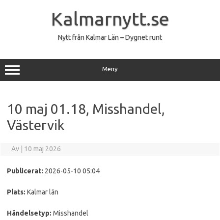
Hoppa
till
Kalmarnytt.se
innehåll
Nytt från Kalmar Län – Dygnet runt
Meny
10 maj 01.18, Misshandel,
Västervik
Av
|
10 maj 2026
Publicerat:
2026-05-10 05:04
Plats:
Kalmar län
Händelsetyp:
Misshandel