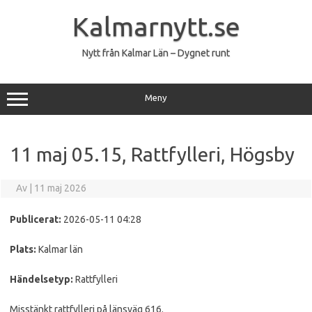
Hoppa
till
Kalmarnytt.se
innehåll
Nytt från Kalmar Län – Dygnet runt
Meny
11 maj 05.15, Rattfylleri, Högsby
Av
|
11 maj 2026
Publicerat:
2026-05-11 04:28
Plats:
Kalmar län
Händelsetyp:
Rattfylleri
Misstänkt rattfylleri på länsväg 616.