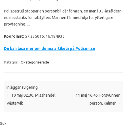
Polispatrull stoppar en personbil där föraren, en man i 35-årsåldern
nu misstänks för rattfylleri. Mannen får medfölja för ytterligare
provtagning….
Koordinat:
57.235016, 16.184935
Du kan läsa mer om denna artikeln på Polisen.se
Kategori:
Okategoriserade
Inläggsnavigering
←
10 maj 02.30, Misshandel,
11 maj 16.45, Försvunnen
Västervik
person, Kalmar
→
Sök